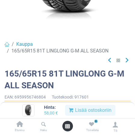
Kauppa
165/65R15 81T LINGLONG G-M ALL SEASON
165/65R15 81T LINGLONG G-M
ALL SEASON
EAN:
6959956746804
Tuotekoodi:
917601
Hinta:
Tällä tuotteella ei ole kelvollista yhdistelmää.
Lisää ostoskoriin
58,00
€
0
Etusivu
Haku
Toivelista
Tili
LINGLONG