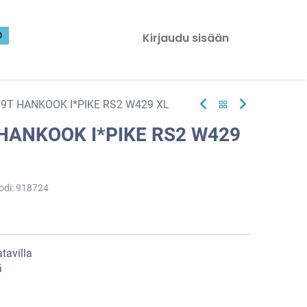
0
Kirjaudu sisään
79T HANKOOK I*PIKE RS2 W429 XL
 HANKOOK I*PIKE RS2 W429
odi:
918724
tavilla
ä