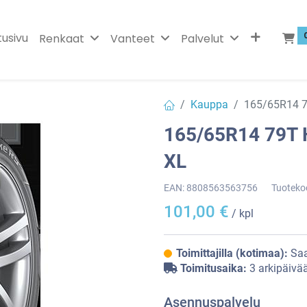
tusivu
Renkaat
Vanteet
Palvelut
Kauppa
165/65R14 
165/65R14 79T
XL
EAN:
8808563563756
Tuoteko
101,00
€
/ kpl
Toimittajilla (kotimaa):
Saa
Toimitusaika:
3 arkipäivä
Asennuspalvelu