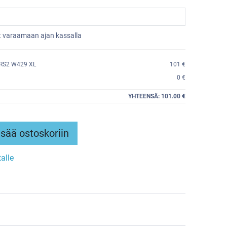
et varaamaan ajan kassalla
RS2 W429 XL
101 €
0 €
YHTEENSÄ:
101.00 €
sää ostoskoriin
talle