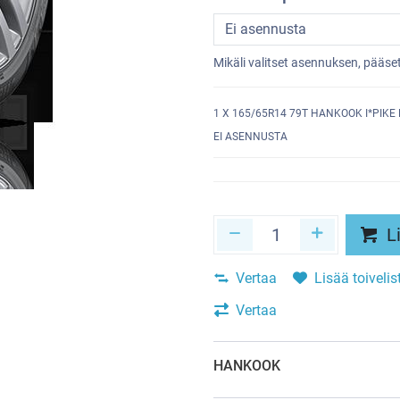
Mikäli valitset asennuksen, pääs
1
X 165/65R14 79T HANKOOK I*PIKE 
EI ASENNUSTA
Li
Vertaa
Lisää toivelis
Vertaa
HANKOOK