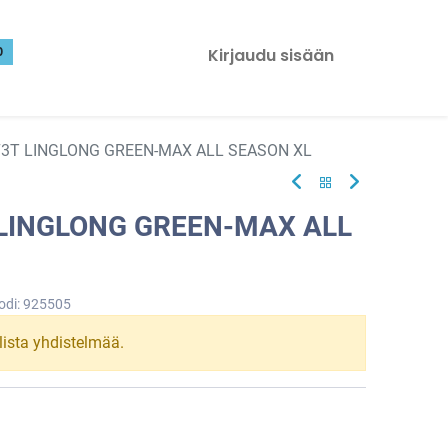
0
Kirjaudu sisään
73T LINGLONG GREEN-MAX ALL SEASON XL
 LINGLONG GREEN-MAX ALL
odi:
925505
llista yhdistelmää.