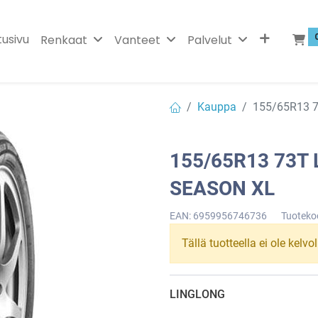
tusivu
Renkaat
Vanteet
Palvelut
Kauppa
155/65R13 
155/65R13 73T
SEASON XL
EAN:
6959956746736
Tuoteko
Tällä tuotteella ei ole kelvo
LINGLONG