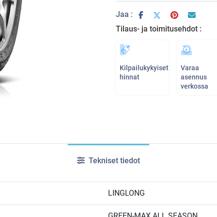
Jaa :
Tilaus- ja toimitusehdot :
Kilpailukykyiset
Varaa
hinnat
asennus
verkossa
Tekniset tiedot
LINGLONG
GREEN-MAX ALL SEASON