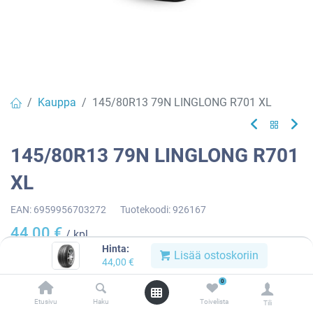
Kauppa
145/80R13 79N LINGLONG R701 XL
145/80R13 79N LINGLONG R701
XL
EAN:
6959956703272
Tuotekoodi:
926167
44,00
€
/ kpl
Hinta:
Lisää ostoskoriin
44,00
€
Toimittajilla (kotimaa):
Saatavilla
0
Toimitusaika:
3 arkipäivää
Etusivu
Haku
Toivelista
Tili