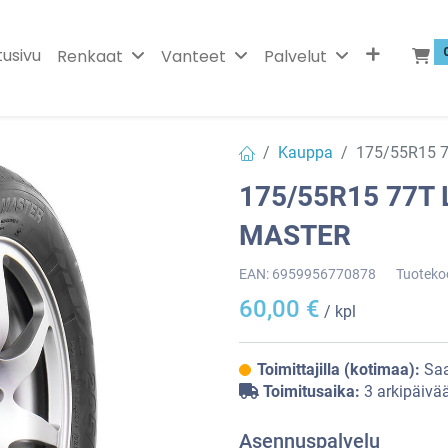
tusivu
Renkaat
Vanteet
Palvelut
Kauppa
175/55R15 
175/55R15 77T
MASTER
EAN:
6959956770878
Tuoteko
60,00
€
/ kpl
Toimittajilla (kotimaa):
Saa
Toimitusaika:
3 arkipäivä
Asennuspalvelu