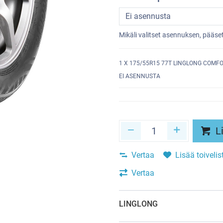
Mikäli valitset asennuksen, pääs
1
X 175/55R15 77T LINGLONG COMF
EI ASENNUSTA
Li
Vertaa
Lisää toivelis
Vertaa
LINGLONG