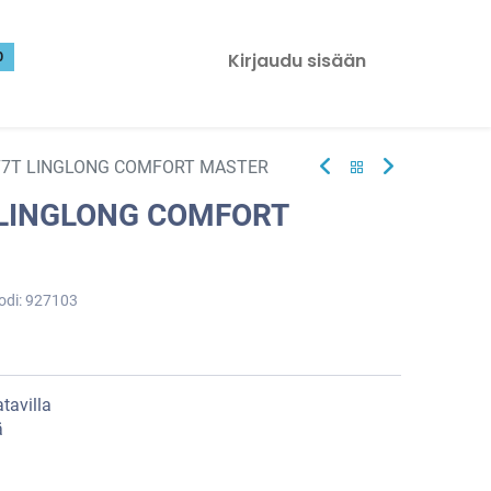
0
Kirjaudu sisään
77T LINGLONG COMFORT MASTER
 LINGLONG COMFORT
odi:
927103
tavilla
ä