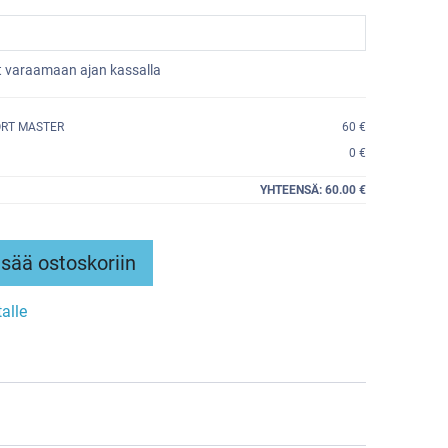
et varaamaan ajan kassalla
ORT MASTER
60 €
0 €
YHTEENSÄ:
60.00 €
sää ostoskoriin
talle