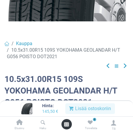
Kauppa
10.5x31.00R15 109S YOKOHAMA GEOLANDAR H/T
G056 POISTO DOT2021
10.5x31.00R15 109S
YOKOHAMA GEOLANDAR H/T
G056 POISTO DOT2021
Hinta:
Lisää ostoskoriin
145,50
€
Tuotekoodi:
927442
0
Tällä tuotteella ei ole kelvollista yhdistelmää.
Etusivu
Haku
Toivelista
Tili