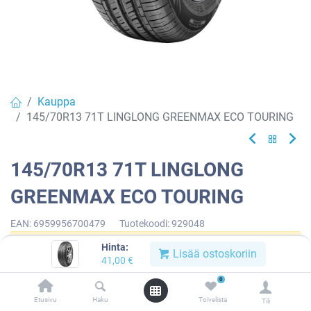
Kauppa
145/70R13 71T LINGLONG GREENMAX ECO TOURING
145/70R13 71T LINGLONG
GREENMAX ECO TOURING
EAN:
6959956700479
Tuotekoodi:
929048
Hinta:
Tällä tuotteella ei ole kelvollista yhdistelmää.
Lisää ostoskoriin
41,00
€
0
Etusivu
Haku
Toivelista
Tili
LINGLONG