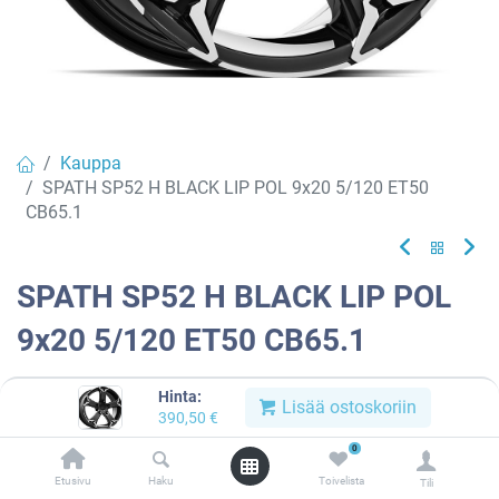
Kauppa
SPATH SP52 H BLACK LIP POL 9x20 5/120 ET50
CB65.1
SPATH SP52 H BLACK LIP POL
9x20 5/120 ET50 CB65.1
EAN:
8052862824463
Tuotekoodi:
937318
Hinta:
Lisää ostoskoriin
390,50
€
390,50
€
/ kpl
0
Etusivu
Haku
Toivelista
Toimittajilla (kotimaa):
Saatavilla
Tili