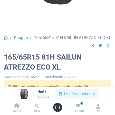
Kauppa
165/65R15 81H SAILUN ATREZZO ECO XL
165/65R15 81H SAILUN
ATREZZO ECO XL
EAN:
6959655416527
Tuotekoodi:
939660
Tällä tuotteella ei ole kelvollista yhdistelmää.
Hinta:
Lisää ostoskoriin
20,00
€
0
SAILUN
Etusivu
Haku
Toivelista
Tili