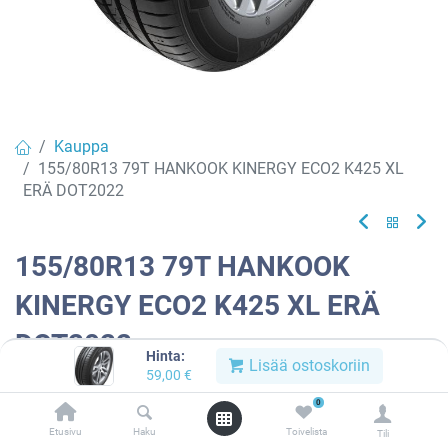
Kauppa
155/80R13 79T HANKOOK KINERGY ECO2 K425 XL
ERÄ DOT2022
155/80R13 79T HANKOOK
KINERGY ECO2 K425 XL ERÄ
DOT2022
Hinta:
Lisää ostoskoriin
59,00
€
Tuotekoodi:
945764
0
Tällä tuotteella ei ole kelvollista yhdistelmää.
Etusivu
Haku
Toivelista
Tili