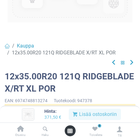
Kauppa
12x35.00R20 121Q RIDGEBLADE X/RT XL POR
12x35.00R20 121Q RIDGEBLADE
X/RT XL POR
EAN:
6974748813274
Tuotekoodi:
947378
Hinta:
Tällä tuotteella ei ole kelvollista yhdistelmää.
Lisää ostoskoriin
371,50
€
0
Etusivu
Haku
Toivelista
Tili
RIDGEBLADE