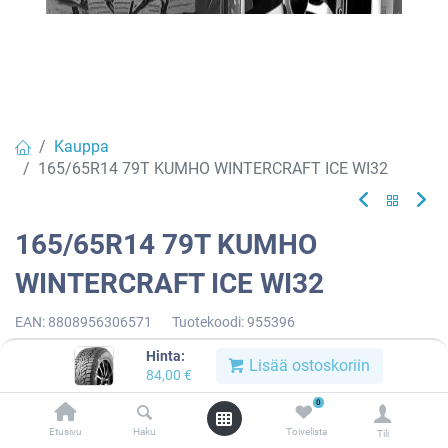
Kauppa
165/65R14 79T KUMHO WINTERCRAFT ICE WI32
165/65R14 79T KUMHO
WINTERCRAFT ICE WI32
EAN:
8808956306571
Tuotekoodi:
955396
84,00
€
/ kpl
Hinta:
Lisää ostoskoriin
84,00
€
0
Toimittajilla (kotimaa):
Saatavilla
Etusivu
Haku
Toivelista
Toimitusaika:
3 arkipäivää
Tili