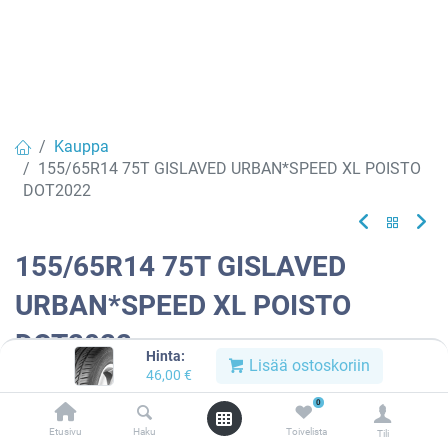
Kauppa
155/65R14 75T GISLAVED URBAN*SPEED XL POISTO
DOT2022
155/65R14 75T GISLAVED
URBAN*SPEED XL POISTO
DOT2022
Hinta:
Lisää ostoskoriin
46,00
€
Tuotekoodi:
968976
0
Tällä tuotteella ei ole kelvollista yhdistelmää.
Etusivu
Haku
Toivelista
Tili