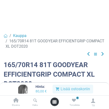
Kauppa
165/70R14 81T GOODYEAR EFFICIENTGRIP COMPACT
XL DOT2020
165/70R14 81T GOODYEAR
EFFICIENTGRIP COMPACT XL
DOT2020
Hinta:
Lisää ostoskoriin
80,00
€
Tuotekoodi:
969690
0
Tällä tuotteella ei ole kelvollista yhdistelmää.
Etusivu
Haku
Toivelista
Tili