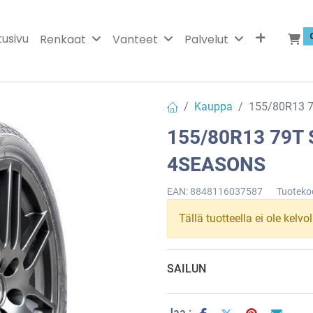
tusivu
Renkaat
Vanteet
Palvelut
Kauppa
155/80R13 
155/80R13 79T
4SEASONS
EAN:
8848116037587
Tuoteko
Tällä tuotteella ei ole kelvo
SAILUN
Jaa :