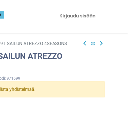
0
Kirjaudu sisään
79T SAILUN ATREZZO 4SEASONS
 SAILUN ATREZZO
odi:
971699
llista yhdistelmää.