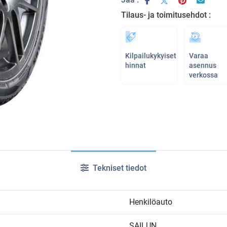
Tilaus- ja toimitusehdot :
Kilpailukykyiset
Varaa
hinnat
asennus
verkossa
Tekniset tiedot
Henkilöauto
SAILUN