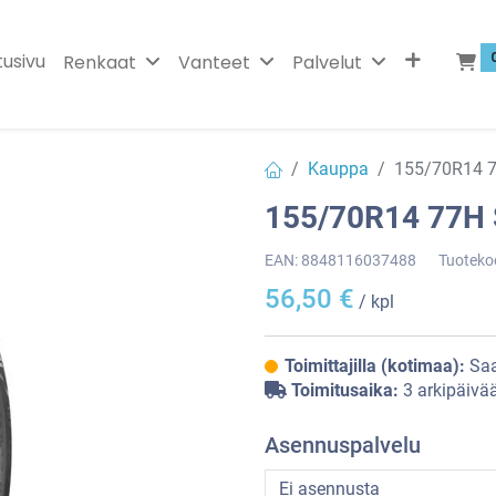
tusivu
Renkaat
Vanteet
Palvelut
Kauppa
155/70R14 
155/70R14 77H
EAN:
8848116037488
Tuoteko
56,50
€
/ kpl
Toimittajilla (kotimaa):
Saa
Toimitusaika:
3 arkipäivä
Asennuspalvelu