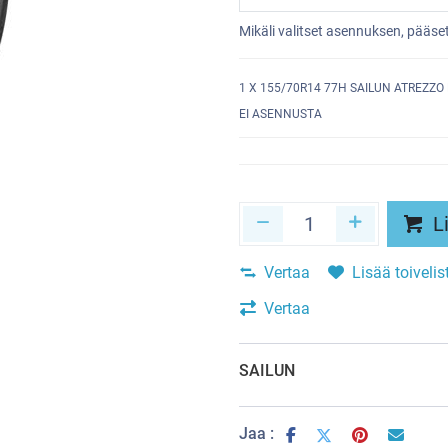
Mikäli valitset asennuksen, pääs
1
X 155/70R14 77H SAILUN ATREZZO
EI ASENNUSTA
Li
Vertaa
Lisää toivelis
Vertaa
SAILUN
Jaa :