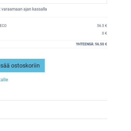
et varaamaan ajan kassalla
 ECO
56.5 €
0 €
YHTEENSÄ:
56.50 €
sää ostoskoriin
talle