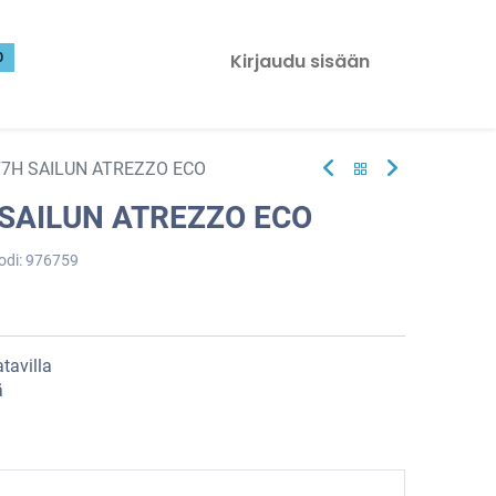
0
Kirjaudu sisään
77H SAILUN ATREZZO ECO
 SAILUN ATREZZO ECO
odi:
976759
tavilla
ä