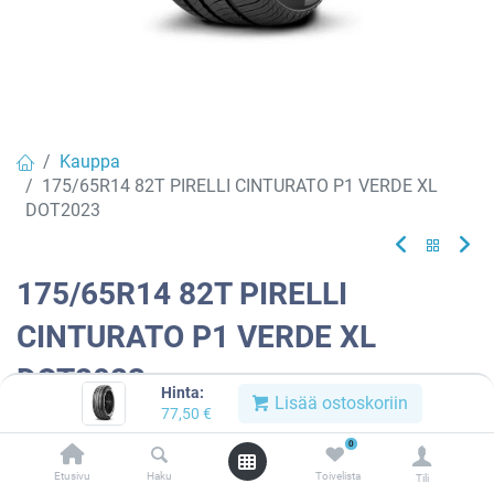
Kauppa
175/65R14 82T PIRELLI CINTURATO P1 VERDE XL
DOT2023
175/65R14 82T PIRELLI
CINTURATO P1 VERDE XL
DOT2023
Hinta:
Lisää ostoskoriin
77,50
€
Tuotekoodi:
977175
0
Tällä tuotteella ei ole kelvollista yhdistelmää.
Etusivu
Haku
Toivelista
Tili