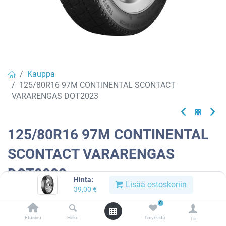
Kauppa
125/80R16 97M CONTINENTAL SCONTACT
VARARENGAS DOT2023
125/80R16 97M CONTINENTAL
SCONTACT VARARENGAS
DOT2023
Hinta:
Lisää ostoskoriin
39,00
€
Tuotekoodi:
977952
0
39,00
€
/ kpl
Etusivu
Haku
Toivelista
Tili