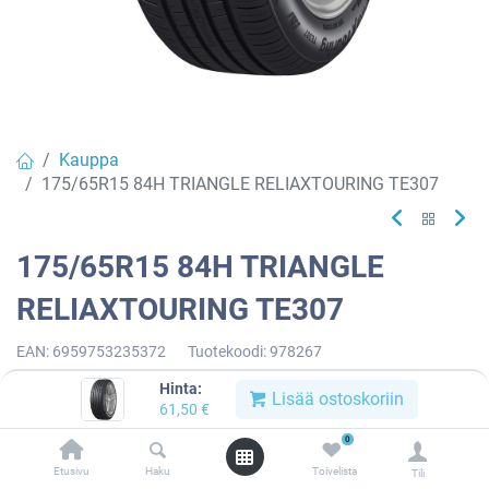
Kauppa
175/65R15 84H TRIANGLE RELIAXTOURING TE307
175/65R15 84H TRIANGLE
RELIAXTOURING TE307
EAN:
6959753235372
Tuotekoodi:
978267
61,50
€
/ kpl
Hinta:
Lisää ostoskoriin
61,50
€
0
Toimittajilla (kotimaa):
Saatavilla
Etusivu
Haku
Toivelista
Toimitusaika:
3 arkipäivää
Tili