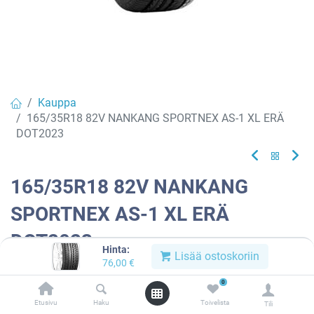
Kauppa
165/35R18 82V NANKANG SPORTNEX AS-1 XL ERÄ
DOT2023
165/35R18 82V NANKANG
SPORTNEX AS-1 XL ERÄ
DOT2023
Hinta:
Lisää ostoskoriin
76,00
€
Tuotekoodi:
982399
0
76,00
€
/ kpl
Etusivu
Haku
Toivelista
Tili