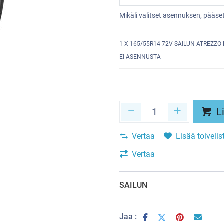
Mikäli valitset asennuksen, pääs
1
X 165/55R14 72V SAILUN ATREZZO
EI ASENNUSTA
Li
Vertaa
Lisää toivelis
Vertaa
SAILUN
Jaa :