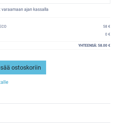
et varaamaan ajan kassalla
 ECO
58 €
0 €
YHTEENSÄ:
58.00 €
sää ostoskoriin
talle