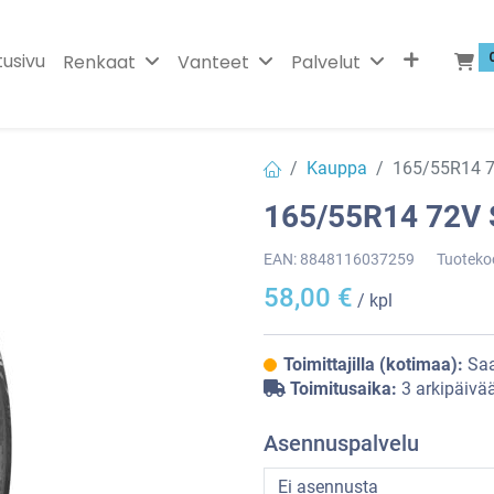
tusivu
Renkaat
Vanteet
Palvelut
Kauppa
165/55R14 
165/55R14 72V
EAN:
8848116037259
Tuoteko
58,00
€
/ kpl
Toimittajilla (kotimaa):
Saa
Toimitusaika:
3 arkipäivä
Asennuspalvelu