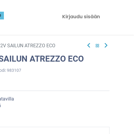
0
Kirjaudu sisään
72V SAILUN ATREZZO ECO
 SAILUN ATREZZO ECO
odi:
983107
tavilla
ä