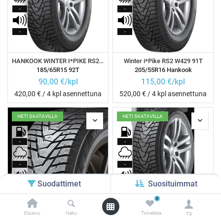
-
-
-
-
HANKOOK WINTER I*PIKE RS2 W429 XL
Winter i*Pike RS2 W429 91T
185/65R15 92T
205/55R16 Hankook
90,00
€/kpl
115,00
€/kpl
420,00
€ / 4 kpl asennettuna
520,00
€ / 4 kpl asennettuna
HETI SAATAVILLA
HETI SAATAVILLA
-
-
-
-
Suodattimet
Suosituimmat
-
-
0
Etusivu
Haku
Toivelista
Tili
Winter i*Pike RS2 W429 91T
HANKOOK WINTER I*PIKE RS2 W429