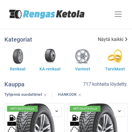
Kategoriat
Näytä kaikki
Renkaat
KA-renkaat
Vanteet
Tarvikkeet
Kauppa
717 kohteita löydetty.
Tyhjennä suodattimet
HANKOOK
HETI SAATAVILLA
HETI SAATAVILLA
-
-