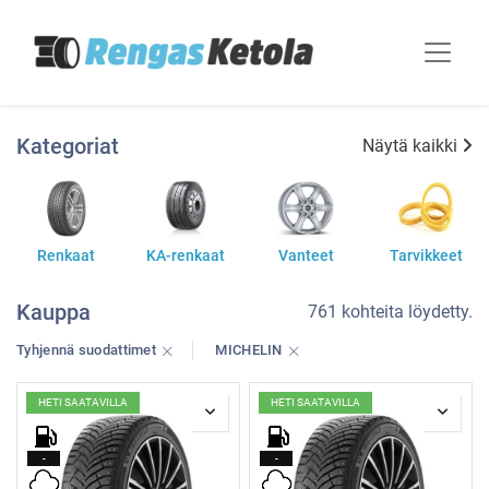
Kategoriat
Näytä kaikki
Renkaat
KA-renkaat
Vanteet
Tarvikkeet
Kauppa
761 kohteita löydetty.
Tyhjennä suodattimet
MICHELIN
HETI SAATAVILLA
HETI SAATAVILLA
-
-