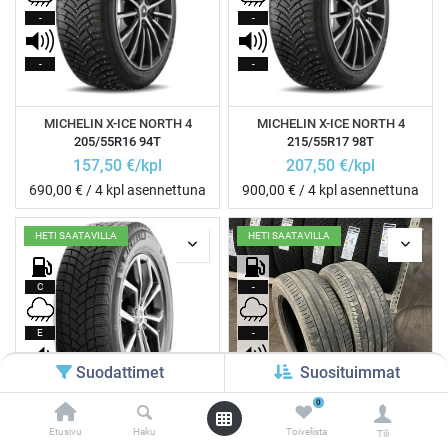
-
-
-
-
MICHELIN X-ICE NORTH 4
MICHELIN X-ICE NORTH 4
205/55R16 94T
215/55R17 98T
157,50
€/kpl
207,50
€/kpl
690,00
€ / 4 kpl asennettuna
900,00
€ / 4 kpl asennettuna
HETI SAATAVILLA
HETI SAATAVILLA
C
-
E
-
Suodattimet
Suosituimmat
69dB
-
0
Etusivu
Haku
Toivelista
Tili
MICHELIN X-ICE SNOW XL
MICHELIN PRIMACY 3 DOT1319