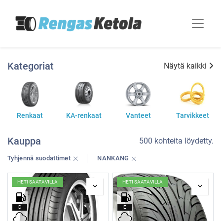
Kategoriat
Näytä kaikki
Renkaat
KA-renkaat
Vanteet
Tarvikkeet
Kauppa
500 kohteita löydetty.
Tyhjennä suodattimet
NANKANG
HETI SAATAVILLA
HETI SAATAVILLA
D
E