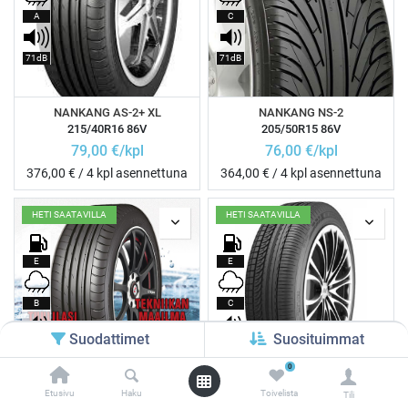
A
C
71dB
71dB
NANKANG AS-2+ XL
NANKANG NS-2
215/40R16 86V
205/50R15 86V
79,00
€/kpl
76,00
€/kpl
376,00
€ / 4 kpl asennettuna
364,00
€ / 4 kpl asennettuna
HETI SAATAVILLA
HETI SAATAVILLA
E
E
B
C
Suodattimet
Suosituimmat
71dB
70dB
0
Etusivu
Haku
Toivelista
Tili
NANKANG AS-2+ XL
NANKANG AS-1