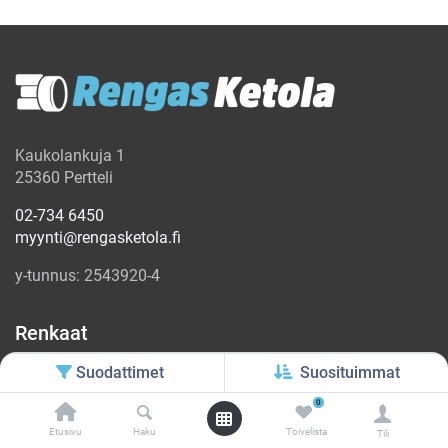
Kaukolankuja 1
25360 Pertteli
02-734 6450
myynti@rengasketola.fi
y-tunnus: 2543920-4
Renkaat
Rengashaku
Suodattimet
Suosituimmat
Kesärenkaat
0
Talvirenkaat
Etusivu
Haku
Toivelista
Tili