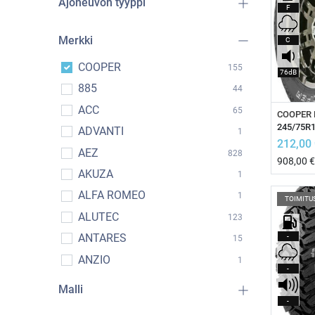
Ajoneuvon tyyppi
F
Merkki
C
COOPER
155
76dB
885
44
ACC
65
L
COOPER 
245/75R
ADVANTI
1
212,00
AEZ
828
908,00
€
AKUZA
1
ALFA ROMEO
1
TOIMITU
ALUTEC
123
ANTARES
-
15
ANZIO
1
-
APLUS
1
Malli
ARCASTING
-
11