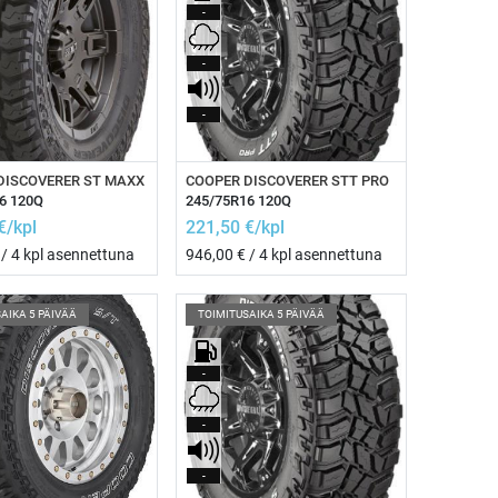
-
-
-
sää ostoskoriin
Lisää ostoskoriin
DISCOVERER ST MAXX
COOPER DISCOVERER STT PRO
6 120Q
245/75R16 120Q
€/kpl
221,50
€/kpl
/ 4 kpl asennettuna
946,00
€ / 4 kpl asennettuna
AIKA 5 PÄIVÄÄ
TOIMITUSAIKA 5 PÄIVÄÄ
-
-
-