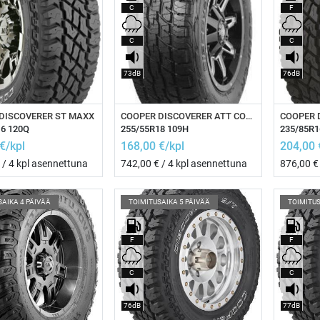
C
F
C
C
73dB
76dB
isää ostoskoriin
Lisää ostoskoriin
Li
DISCOVERER ST MAXX
COOPER DISCOVERER ATT COOPER
COOPER 
16 120Q
255/55R18 109H
235/85R1
€/kpl
168,00
€/kpl
204,00
 / 4 kpl asennettuna
742,00
€ / 4 kpl asennettuna
876,00
€ 
SAIKA 4 PÄIVÄÄ
TOIMITUSAIKA 5 PÄIVÄÄ
TOIMITUS
F
F
C
C
76dB
77dB