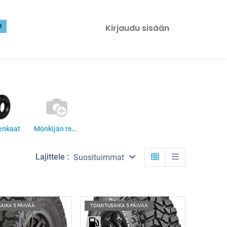
0
Kirjaudu sisään
enkaat
Mönkijän renkaat
Lajittele :
Suosituimmat
AIKA 5 PÄIVÄÄ
TOIMITUSAIKA 5 PÄIVÄÄ