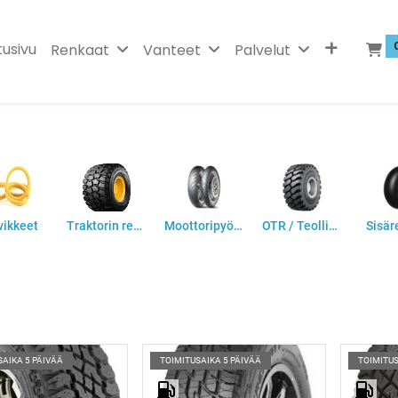
tusivu
Renkaat
Vanteet
Palvelut
vikkeet
Traktorin renkaat
Moottoripyörän renkaat
OTR / Teollisuus
Sisär
SAIKA 5 PÄIVÄÄ
TOIMITUSAIKA 5 PÄIVÄÄ
TOIMITUS