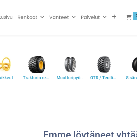
tusivu
Renkaat
Vanteet
Palvelut
vikkeet
Traktorin renkaat
Moottoripyörän renkaat
OTR / Teollisuus
Sisär
Emme löytäneet yhtää