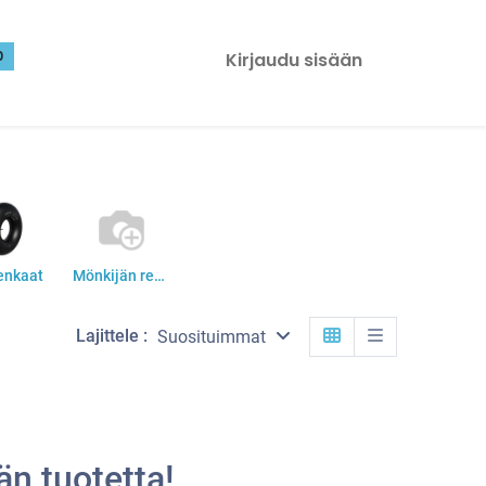
0
Kirjaudu sisään
enkaat
Mönkijän renkaat
Lajittele :
Suosituimmat
n tuotetta!