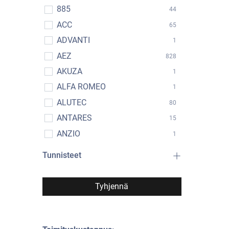
885
44
ACC
65
ADVANTI
1
AEZ
828
AKUZA
1
ALFA ROMEO
1
ALUTEC
80
ANTARES
15
ANZIO
1
APLUS
1
Tunnisteet
ARCASTING
11
ASCENSO
207
Tyhjennä
ATS
77
ATTURO
2
AUDI
7