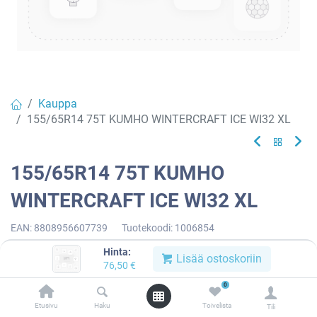
Kauppa
155/65R14 75T KUMHO WINTERCRAFT ICE WI32 XL
155/65R14 75T KUMHO
WINTERCRAFT ICE WI32 XL
EAN:
8808956607739
Tuotekoodi:
1006854
76,50
€
/ kpl
Hinta:
Lisää ostoskoriin
76,50
€
0
Toimittajilla (ulkomaa):
Saatavilla
Etusivu
Haku
Toivelista
Toimitusaika:
3 arkipäivää
Tili