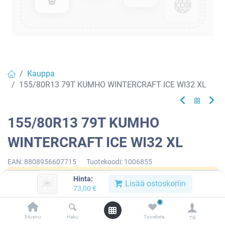
Kauppa
155/80R13 79T KUMHO WINTERCRAFT ICE WI32 XL
155/80R13 79T KUMHO
WINTERCRAFT ICE WI32 XL
EAN:
8808956607715
Tuotekoodi:
1006855
Hinta:
Tällä tuotteella ei ole kelvollista yhdistelmää.
Lisää ostoskoriin
73,00
€
0
Etusivu
Haku
Toivelista
Tili
KUMHO