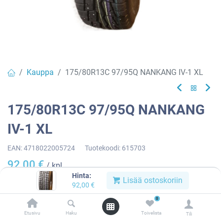
Kauppa
175/80R13C 97/95Q NANKANG IV-1 XL
175/80R13C 97/95Q NANKANG
IV-1 XL
EAN:
4718022005724
Tuotekoodi:
615703
92,00
€
/ kpl
Hinta:
Lisää ostoskoriin
92,00
€
Toimittajilla (kotimaa):
Saatavilla
0
Toimitusaika:
3 arkipäivää
Etusivu
Haku
Toivelista
Tili