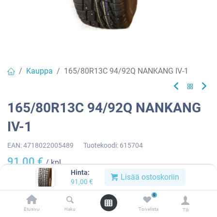
Kauppa
165/80R13C 94/92Q NANKANG IV-1
165/80R13C 94/92Q NANKANG
IV-1
EAN:
4718022005489
Tuotekoodi:
615704
91,00
€
/ kpl
Hinta:
Lisää ostoskoriin
91,00
€
Toimittajilla (kotimaa):
Saatavilla
0
Toimitusaika:
3 arkipäivää
Etusivu
Haku
Toivelista
Tili