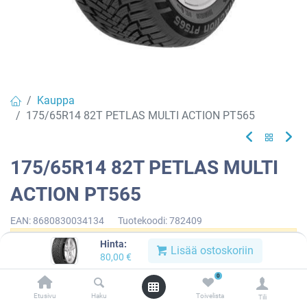
Kauppa
175/65R14 82T PETLAS MULTI ACTION PT565
175/65R14 82T PETLAS MULTI
ACTION PT565
EAN:
8680830034134
Tuotekoodi:
782409
Hinta:
Tällä tuotteella ei ole kelvollista yhdistelmää.
Lisää ostoskoriin
80,00
€
0
Etusivu
Haku
Toivelista
Tili
PETLAS