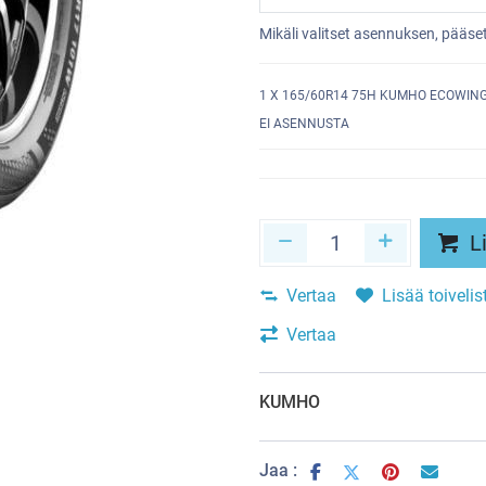
Mikäli valitset asennuksen, pääs
1
X 165/60R14 75H KUMHO ECOWING
EI ASENNUSTA
Li
Vertaa
Lisää toivelis
Vertaa
KUMHO
Jaa :