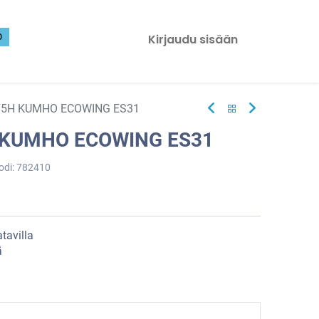
0
Kirjaudu sisään
75H KUMHO ECOWING ES31
 KUMHO ECOWING ES31
odi:
782410
tavilla
ä