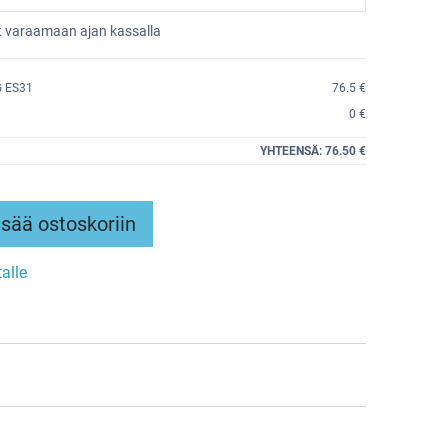
et varaamaan ajan kassalla
 ES31
76.5 €
0 €
YHTEENSÄ:
76.50 €
sää ostoskoriin
talle