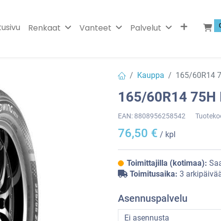
tusivu
Renkaat
Vanteet
Palvelut
Kauppa
165/60R14 
165/60R14 75H
EAN:
8808956258542
Tuoteko
76,50
€
/ kpl
Toimittajilla (kotimaa):
Saa
Toimitusaika:
3 arkipäivä
Asennuspalvelu