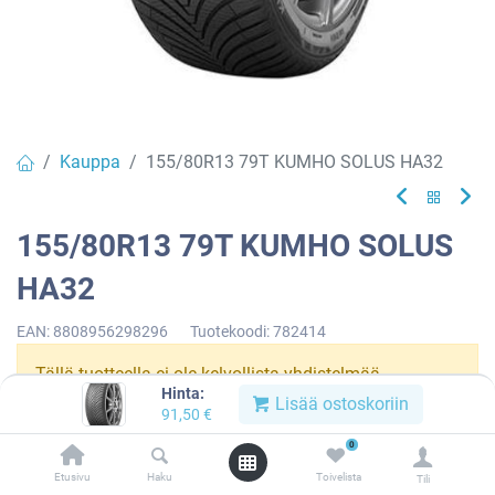
Kauppa
155/80R13 79T KUMHO SOLUS HA32
155/80R13 79T KUMHO SOLUS
HA32
EAN:
8808956298296
Tuotekoodi:
782414
Tällä tuotteella ei ole kelvollista yhdistelmää.
Hinta:
Lisää ostoskoriin
91,50
€
0
KUMHO
Etusivu
Haku
Toivelista
Tili