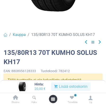
Kauppa
135/80R13 70T KUMHO SOLUS KH17
135/80R13 70T KUMHO SOLUS
KH17
EAN:
8808956128333
Tuotekoodi:
782412
Tällä tuotteella ei ole kelvollista yhdistelmää.
Hinta:
Lisää ostoskoriin
20,00
€
0
KUMHO
Etusivu
Haku
Toivelista
Tili