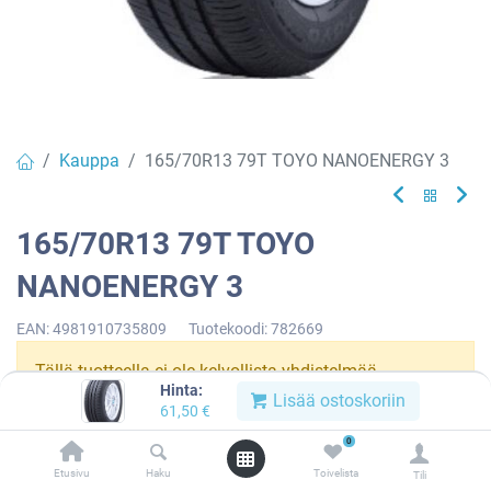
Kauppa
165/70R13 79T TOYO NANOENERGY 3
165/70R13 79T TOYO
NANOENERGY 3
EAN:
4981910735809
Tuotekoodi:
782669
Tällä tuotteella ei ole kelvollista yhdistelmää.
Hinta:
Lisää ostoskoriin
61,50
€
0
TOYO
Etusivu
Haku
Toivelista
Tili