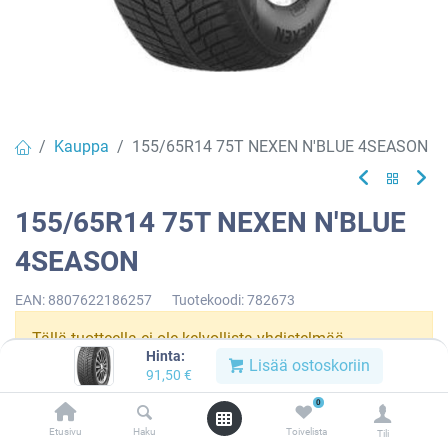
Kauppa
155/65R14 75T NEXEN N'BLUE 4SEASON
155/65R14 75T NEXEN N'BLUE
4SEASON
EAN:
8807622186257
Tuotekoodi:
782673
Tällä tuotteella ei ole kelvollista yhdistelmää.
Hinta:
Lisää ostoskoriin
91,50
€
0
NEXEN
Etusivu
Haku
Toivelista
Tili