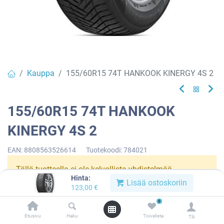
Kauppa
155/60R15 74T HANKOOK KINERGY 4S 2
155/60R15 74T HANKOOK
KINERGY 4S 2
EAN:
8808563526614
Tuotekoodi:
784021
Tällä tuotteella ei ole kelvollista yhdistelmää.
Hinta:
Lisää ostoskoriin
123,00
€
0
HANKOOK
Etusivu
Haku
Toivelista
Tili