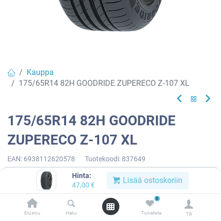
Kauppa
175/65R14 82H GOODRIDE ZUPERECO Z-107 XL
175/65R14 82H GOODRIDE
ZUPERECO Z-107 XL
EAN:
6938112620578
Tuotekoodi:
837649
47,00
€
/ kpl
Hinta:
Lisää ostoskoriin
47,00
€
0
Toimittajilla (kotimaa):
Saatavilla
Etusivu
Haku
Toivelista
Toimitusaika:
3 arkipäivää
Tili