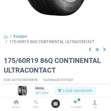
Kauppa
175/60R19 86Q CONTINENTAL ULTRACONTACT
175/60R19 86Q CONTINENTAL
ULTRACONTACT
EAN:
4019238099898
Tuotekoodi:
837662
201,50
€
/ kpl
Hinta:
Lisää ostoskoriin
201,50
€
0
Toimittajilla (kotimaa):
Saatavilla
Etusivu
Haku
Toivelista
Toimitusaika:
3 arkipäivää
Tili